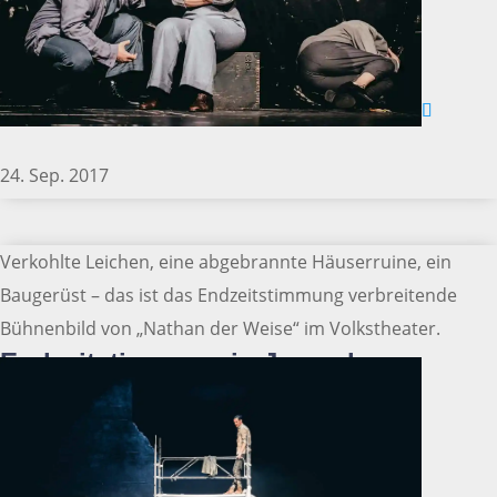
24. Sep. 2017
Verkohlte Leichen, eine abgebrannte Häuserruine, ein
Baugerüst – das ist das Endzeitstimmung verbreitende
Bühnenbild von „Nathan der Weise“ im Volkstheater.
Endzeitstimmung in Jerusalem