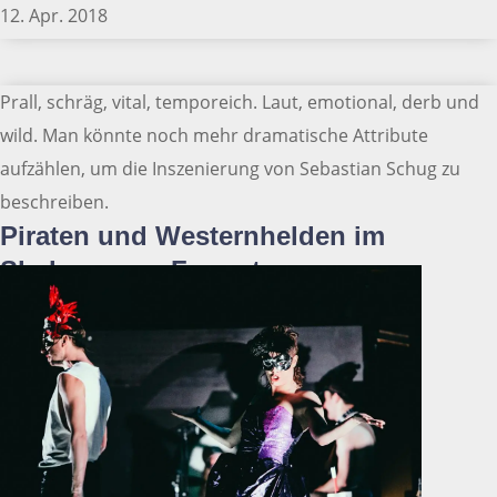
12. Apr. 2018
Prall, schräg, vital, temporeich. Laut, emotional, derb und
wild. Man könnte noch mehr dramatische Attribute
aufzählen, um die Inszenierung von Sebastian Schug zu
beschreiben.
Piraten und Westernhelden im
Shakespeare-Format