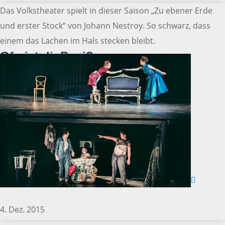
Das Volkstheater spielt in dieser Saison „Zu ebener Erde
und erster Stock“ von Johann Nestroy. So schwarz, dass
einem das Lachen im Hals stecken bleibt.
Gfreist di, Pepi?
4. Dez. 2015